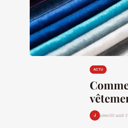
ACTU
Comment
vêtemen
J
julien
30 août 