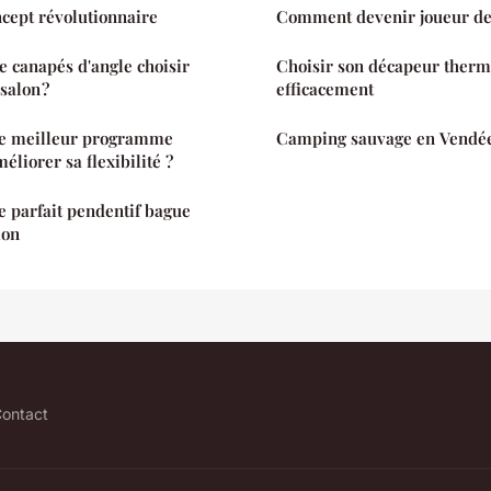
ncept révolutionnaire
Comment devenir joueur de
e canapés d'angle choisir
Choisir son décapeur therm
salon ?
efficacement
le meilleur programme
Camping sauvage en Vendée :
éliorer sa flexibilité ?
 parfait pendentif bague
ion
ontact