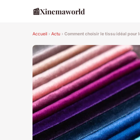
📰
Xinemaworld
Accueil
›
Actu
›
Comment choisir le tissu idéal pour 