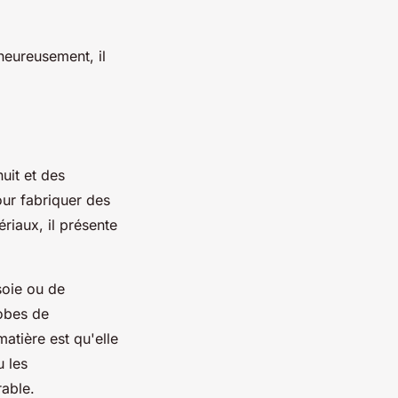
lheureusement, il
uit et des
our fabriquer des
riaux, il présente
 soie ou de
robes de
atière est qu'elle
u les
rable.