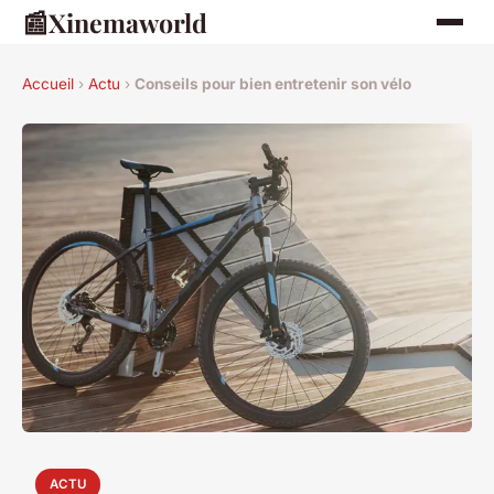
📰
Xinemaworld
Accueil
›
Actu
›
Conseils pour bien entretenir son vélo
ACTU