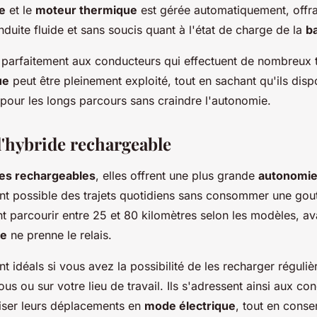
e
et le
moteur thermique
est gérée automatiquement, offr
duite fluide et sans soucis quant à l'état de charge de la
ba
 parfaitement aux conducteurs qui effectuent de nombreux t
ue
peut être pleinement exploité, tout en sachant qu'ils disp
pour les longs parcours sans craindre l'autonomie.
l'hybride rechargeable
es rechargeables
, elles offrent une plus grande
autonomi
ant possible des trajets quotidiens sans consommer une gou
nt parcourir entre 25 et 80 kilomètres selon les modèles, av
ue
ne prenne le relais.
t idéals si vous avez la possibilité de les recharger réguli
s ou sur votre lieu de travail. Ils s'adressent ainsi aux co
iser leurs déplacements en
mode électrique
, tout en conser