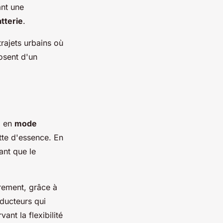
ant une
tterie
.
rajets urbains où
osent d'un
e
en
mode
tte d'essence. En
ant que le
èrement, grâce à
nducteurs qui
vant la flexibilité