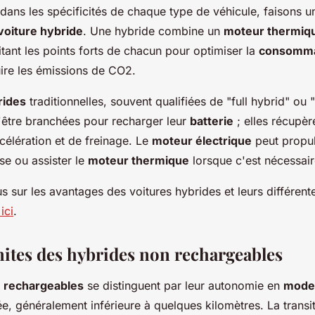
dans les spécificités de chaque type de véhicule, faisons u
voiture hybride
. Une hybride combine un
moteur thermiq
itant les points forts de chacun pour optimiser la
consomma
ire les émissions de CO2.
rides
traditionnelles, souvent qualifiées de "full hybrid" ou 
'être branchées pour recharger leur
batterie
; elles récupère
élération et de freinage. Le
moteur électrique
peut propul
se ou assister le
moteur thermique
lorsque c'est nécessair
s sur les avantages des voitures hybrides et leurs différent
ici
.
mites des hybrides non rechargeables
 rechargeables
se distinguent par leur autonomie en
mode 
ée, généralement inférieure à quelques kilomètres. La transit