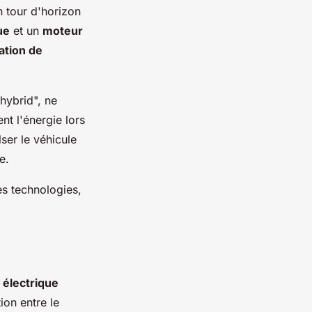
n tour d'horizon
ue
et un
moteur
tion de
"hybrid", ne
nt l'énergie lors
ser le véhicule
e.
es technologies,
électrique
ion entre le