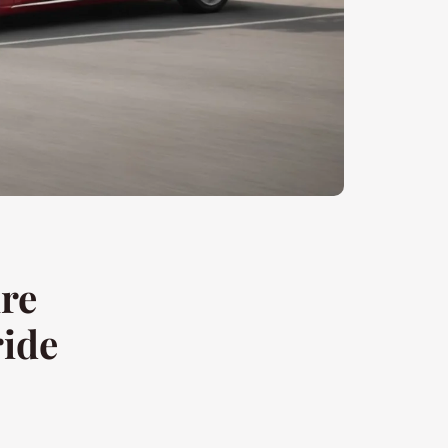
re
ride