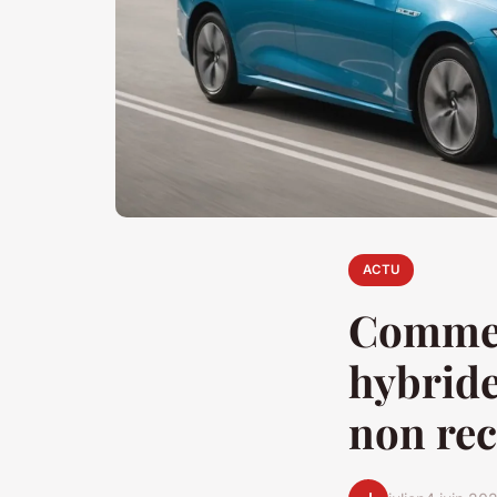
ACTU
Comment
hybride
non re