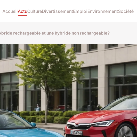
Accueil
Actu
Culture
Divertissement
Emploi
Environnement
Société
ybride rechargeable et une hybride non rechargeable?