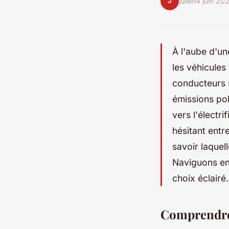
J
julien
4 juin 20
À l'aube d'un
les véhicules
conducteurs 
émissions pol
vers l'électr
hésitant entr
savoir laquel
Naviguons ens
choix éclairé.
Comprendre 