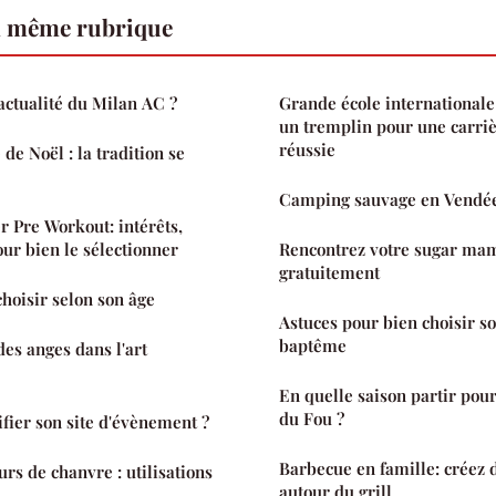
a même rubrique
ctualité du Milan AC ?
Grande école international
un tremplin pour une carriè
réussie
de Noël : la tradition se
Camping sauvage en Vendée :
r Pre Workout: intérêts,
our bien le sélectionner
Rencontrez votre sugar mam
gratuitement
choisir selon son âge
Astuces pour bien choisir so
baptême
des anges dans l'art
En quelle saison partir pou
du Fou ?
ier son site d'évènement ?
Barbecue en famille: créez 
rs de chanvre : utilisations
autour du grill