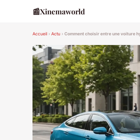
📰
Xinemaworld
Accueil
›
Actu
›
Comment choisir entre une voiture h