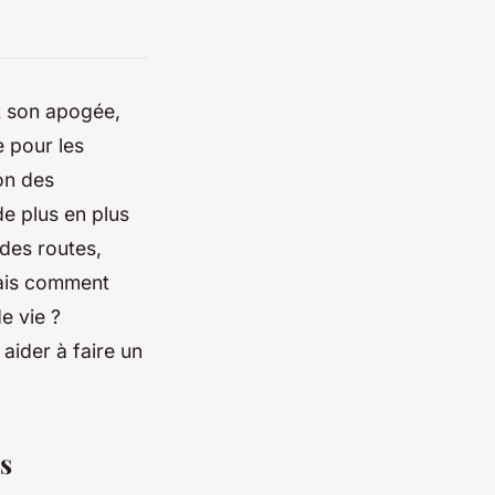
nt son apogée,
e pour les
on des
de plus en plus
 des routes,
ais comment
e vie ?
aider à faire un
s