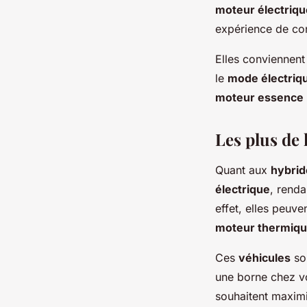
moteur électriqu
expérience de con
Elles conviennent
le
mode électriq
moteur essence
Les plus de 
Quant aux
hybrid
électrique
, rend
effet, elles peuve
moteur thermiq
Ces
véhicules
son
une borne chez vou
souhaitent maxim